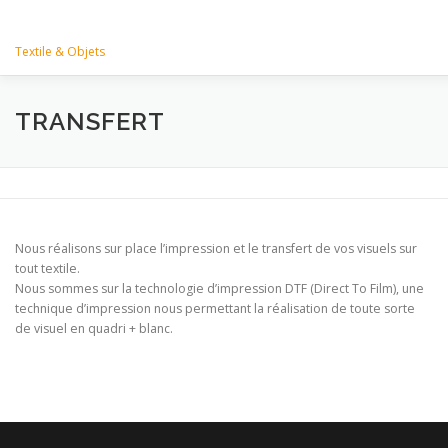
Aller
ARTRIDY
au
contenu
Textile & Objets
ACCUEIL
TECHNIQUES
QUI SOMMES NOUS
TRANSFERT
CATALOGUES
DEVIS
CONTACT
MENTIONS LÉ
Nous réalisons sur place l’impression et le transfert de vos visuels sur
tout textile.
Nous sommes sur la technologie d’impression DTF (Direct To Film), une
technique d’impression nous permettant la réalisation de toute sorte
de visuel en quadri + blanc.