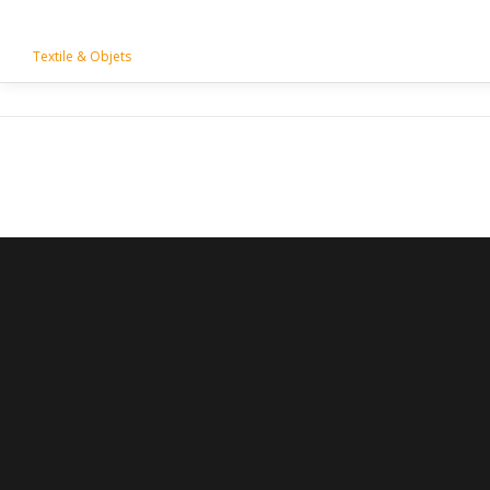
Aller
ARTRIDY
au
Textile & Objets
contenu